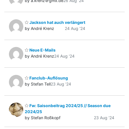
by a.krenz＠gmx.de
26 Aug '24
Jackson hat auch verlängert
by André Krenz
24 Aug '24
Neue E-Mails
by André Krenz
24 Aug '24
Fanclub-Auflösung
by Stefan Tell
23 Aug '24
Fw: Saisonbeitrag 2024/25 // Season due
2024/25
by Stefan Roßkopf
23 Aug '24