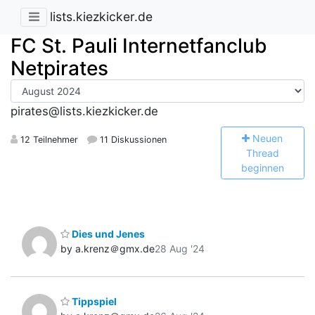
lists.kiezkicker.de
FC St. Pauli Internetfanclub
Netpirates
pirates@lists.kiezkicker.de
N
euen
12 Teilnehmer
11 Diskussionen
Thread
beginnen
Dies und Jenes
by a.krenz＠gmx.de
28 Aug '24
Tippspiel