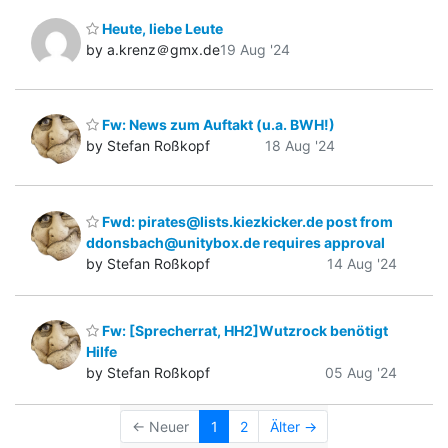
Heute, liebe Leute
by a.krenz＠gmx.de
19 Aug '24
Fw: News zum Auftakt (u.a. BWH!)
by Stefan Roßkopf
18 Aug '24
Fwd: pirates@lists.kiezkicker.de post from
ddonsbach@unitybox.de requires approval
by Stefan Roßkopf
14 Aug '24
Fw: [Sprecherrat, HH2]Wutzrock benötigt
Hilfe
by Stefan Roßkopf
05 Aug '24
← Neuer
1
2
Älter →