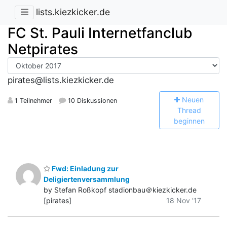
lists.kiezkicker.de
FC St. Pauli Internetfanclub
Netpirates
pirates@lists.kiezkicker.de
N
euen
1 Teilnehmer
10 Diskussionen
Thread
beginnen
Fwd: Einladung zur
Deligiertenversammlung
by Stefan Roßkopf stadionbau＠kiezkicker.de
[pirates]
18 Nov '17