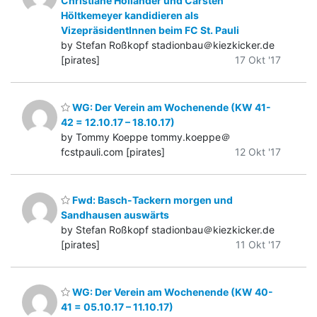
Christiane Hollander und Carsten
Höltkemeyer kandidieren als
VizepräsidentInnen beim FC St. Pauli
by Stefan Roßkopf stadionbau＠kiezkicker.de
[pirates]
17 Okt '17
WG: Der Verein am Wochenende (KW 41-
42 = 12.10.17 – 18.10.17)
by Tommy Koeppe tommy.koeppe＠
fcstpauli.com [pirates]
12 Okt '17
Fwd: Basch-Tackern morgen und
Sandhausen auswärts
by Stefan Roßkopf stadionbau＠kiezkicker.de
[pirates]
11 Okt '17
WG: Der Verein am Wochenende (KW 40-
41 = 05.10.17 – 11.10.17)