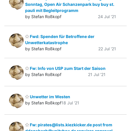
Sonntag, Open Air Schanzenpark buy buy st.
pauli mit Begleitprogramm
by Stefan Roßkopf
24 Jul '21
Fwd: Spenden für Betroffene der
Unwetterkatastrophe
by Stefan Roßkopf
22 Jul '21
Fw: Info von USP zum Start der Saison
by Stefan Roßkopf
21 Jul '21
Unwetter im Westen
by Stefan Roßkopf
18 Jul '21
Fw: pirates@lists.kiezkicker.de post from
ddonsbach@unitybox.de requires approval