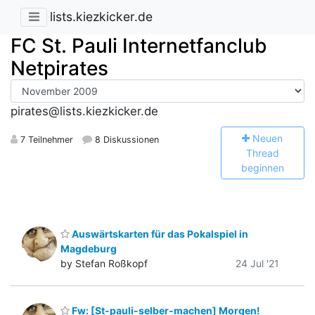
lists.kiezkicker.de
FC St. Pauli Internetfanclub
Netpirates
pirates@lists.kiezkicker.de
N
euen
7 Teilnehmer
8 Diskussionen
Thread
beginnen
Auswärtskarten für das Pokalspiel in
Magdeburg
by Stefan Roßkopf
24 Jul '21
Fw: [St-pauli-selber-machen] Morgen!