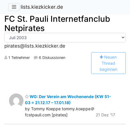
lists.kiezkicker.de
FC St. Pauli Internetfanclub
Netpirates
pirates@lists.kiezkicker.de
N
euen
1 Teilnehmer
6 Diskussionen
Thread
beginnen
WG: Der Verein am Wochenende (KW 51-
03 = 21.12.17 – 17.01.18)
by Tommy Koeppe tommy.koeppe＠
fcstpauli.com [pirates]
21 Dez '17