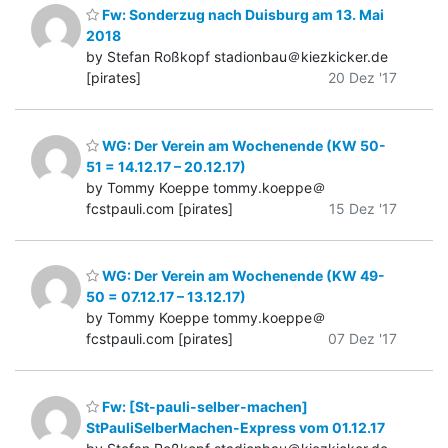
Fw: Sonderzug nach Duisburg am 13. Mai
2018
by Stefan Roßkopf stadionbau＠kiezkicker.de
[pirates]
20 Dez '17
WG: Der Verein am Wochenende (KW 50-
51 = 14.12.17 – 20.12.17)
by Tommy Koeppe tommy.koeppe＠
fcstpauli.com [pirates]
15 Dez '17
WG: Der Verein am Wochenende (KW 49-
50 = 07.12.17 – 13.12.17)
by Tommy Koeppe tommy.koeppe＠
fcstpauli.com [pirates]
07 Dez '17
Fw: [St-pauli-selber-machen]
StPauliSelberMachen-Express vom 01.12.17