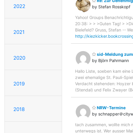
Re: Zur Genehmig
2022
by Stefan Rosskopf
Yahoo! Groups Benachrichti
20:38: > > >Guten Tag! > >Di
Bielefeld? Gruss, Stefan -- W
2021
http://kiezkicker.bookcrossi
sid-Meldung zum 
2020
by Björn Pahrmann
Hallo Liste, soeben kam eine L
zwei ehemalige St. Pauli-Spie
2019
Verdacht stehenden: Hoyzer b
(Stendal) und Felix Zwayer (B
NRW-Termine
2018
by schnapper＠city
tach zusammen, wollte mich 
unterwegs ist. Wer ausser M