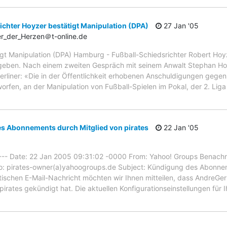
chter Hoyzer bestätigt Manipulation (DPA)
27 Jan '05
r_der_Herzen＠t-online.de
igt Manipulation (DPA) Hamburg - Fußball-Schiedsrichter Robert Hoy
geben. Nach einem zweiten Gespräch mit seinem Anwalt Stephan Holt
Berliner: «Die in der Öffentlichkeit erhobenen Anschuldigungen gegen
rfen, an der Manipulation von Fußball-Spielen im Pokal, der 2. Liga
s Abonnements durch Mitglied von pirates
22 Jan '05
--- Date: 22 Jan 2005 09:31:02 -0000 From: Yahoo! Groups Benachr
o: pirates-owner(a)yahoogroups.de Subject: Kündigung des Abonnem
tischen E-Mail-Nachricht möchten wir Ihnen mitteilen, dass AndreGe
irates gekündigt hat. Die aktuellen Konfigurationseinstellungen für I