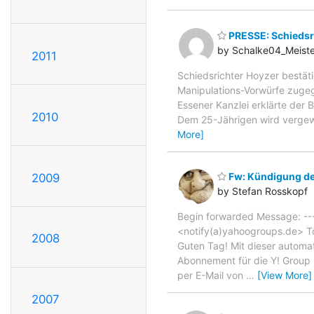
PRESSE: Schiedsri
by Schalke04_Meiste
2011
Schiedsrichter Hoyzer bestät
Manipulations-Vorwürfe zuge
Essener Kanzlei erklärte der 
2010
Dem 25-Jährigen wird vergewo
More]
Fw: Kündigung de
2009
by Stefan Rosskopf
Begin forwarded Message: --
<notify(a)yahoogroups.de> T
2008
Guten Tag! Mit dieser automa
Abonnement für die Y! Group p
per E-Mail von
…
[View More]
2007