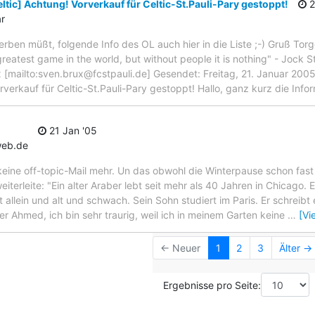
ltic] Achtung! Vorverkauf für Celtic-St.Pauli-Pary gestoppt!
2
r
erben müßt, folgende Info des OL auch hier in die Liste ;-) Gruß Tor
greatest game in the world, but without people it is nothing" - Jock S
 [mailto:sven.brux@fcstpauli.de] Gesendet: Freitag, 21. Januar 2005
rverkauf für Celtic-St.Pauli-Pary gestoppt! Hallo, ganz kurz die Infor
21 Jan '05
web.de
ine off-topic-Mail mehr. Un das obwohl die Winterpause schon fast w
eiterleite: "Ein alter Araber lebt seit mehr als 40 Jahren in Chicago.
st allein und alt und schwach. Sein Sohn studiert im Paris. Er schreib
er Ahmed, ich bin sehr traurig, weil ich in meinem Garten keine
…
[Vi
← Neuer
1
2
3
Älter →
Ergebnisse pro Seite: