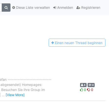
Diese Liste verwalten
Anmelden
Registrieren
Einen n
euen Thread beginnen
fan ------------------------------
nt abgesendet) Homepages:
4
4
> Besuchen Sie Ihre Group im
0
0
 |
…
[View More]