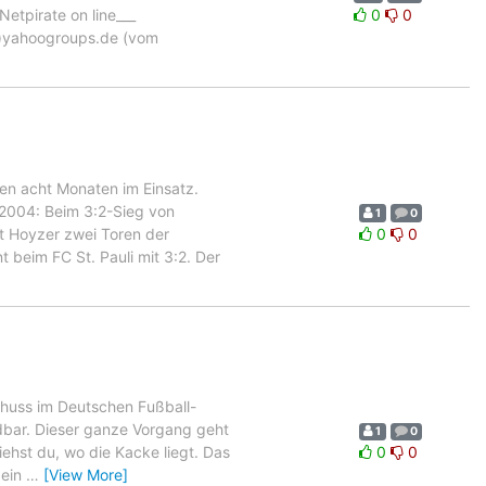
Netpirate on line___
0
0
e(a)yahoogroups.de (vom
en acht Monaten im Einsatz.
i 2004: Beim 3:2-Sieg von
1
0
rt Hoyzer zwei Toren der
0
0
 beim FC St. Pauli mit 3:2. Der
chuss im Deutschen Fußball-
ldbar. Dieser ganze Vorgang geht
1
0
ehst du, wo die Kacke liegt. Das
0
0
 ein
…
[View More]