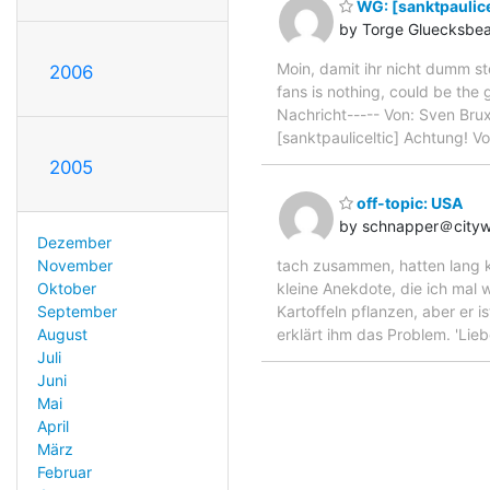
WG: [sanktpaulice
by Torge Gluecksbea
Moin, damit ihr nicht dumm st
2006
fans is nothing, could be the 
Nachricht----- Von: Sven Brux
[sanktpauliceltic] Achtung! Vo
2005
off-topic: USA
by schnapper＠city
Dezember
November
tach zusammen, hatten lang ke
Oktober
kleine Anekdote, die ich mal w
September
Kartoffeln pflanzen, aber er i
August
erklärt ihm das Problem. 'Lieb
Juli
Juni
Mai
April
März
Februar