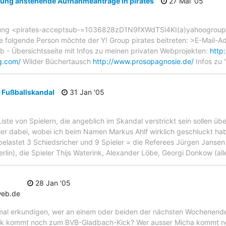
ung anstehende Aufnahmeanträge in pirates
27 Mai '05
gung <pirates-acceptsub-=1036828zD1N9fXWdTSl4KI(a)yahoogroups
e folgende Person möchte der Y! Group pirates beitreten: >E-Mail-
eb - Übersichtsseite mit Infos zu meinen privaten Webprojekten:
http
ng.com/
Wilder Büchertausch
http://www.prosopagnosie.de/
Infos zu 
Fußballskandal
31 Jan '05
iste von Spielern, die angeblich im Skandal verstrickt sein sollen üb
ler dabei, wobei ich beim Namen Markus Ahlf wirklich geschluckt habe.
elastet 3 Schiedsricher und 9 Spieler = die Referees Jürgen Jansen
erlin), die Spieler Thijs Waterink, Alexander Löbe, Georgi Donkow (a
28 Jan '05
web.de
mal erkundigen, wer an einem oder beiden der nächsten Wochenende
aik kommt noch zum BVB-Gladbach-Kick? Wer ausser Micha kommt n