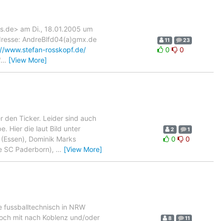
.de> am Di., 18.01.2005 um
Adresse: AndreBlfd04(a)gmx.de
11
23
://www.stefan-rosskopf.de/
0
0
"
…
[View More]
er den Ticker. Leider sind auch
 Hier die laut Bild unter
2
1
 (Essen), Dominik Marks
0
0
lle SC Paderborn),
…
[View More]
 fussballtechnisch in NRW
och mit nach Koblenz und/oder
8
11