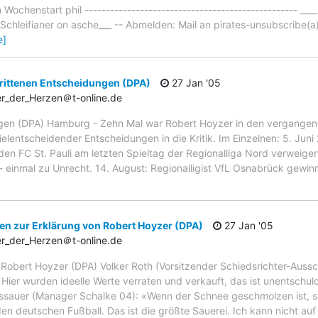
ochenstart phil -------------------------------------------------- ____
____Schleifianer on asche___ -- Abmelden: Mail an pirates-unsubscrib
e]
rittenen Entscheidungen (DPA)
27 Jan '05
r_der_Herzen＠t-online.de
ngen (DPA) Hamburg - Zehn Mal war Robert Hoyzer in den vergangen
elentscheidender Entscheidungen in die Kritik. Im Einzelnen: 5. Jun
en FC St. Pauli am letzten Spieltag der Regionalliga Nord verweige
inmal zu Unrecht. 14. August: Regionalligist VfL Osnabrück gewinnt
n zur Erklärung von Robert Hoyzer (DPA)
27 Jan '05
r_der_Herzen＠t-online.de
 Robert Hoyzer (DPA) Volker Roth (Vorsitzender Schiedsrichter-Auss
. Hier wurden ideelle Werte verraten und verkauft, das ist unentschu
Assauer (Manager Schalke 04): «Wenn der Schnee geschmolzen ist, si
 den deutschen Fußball. Das ist die größte Sauerei. Ich kann nicht auf