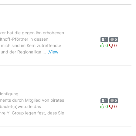
zer hat die gegen ihn erhobenen
hoff-Pförtner in dessen
1
0
 mich sind im Kern zutreffend.»
0
0
 und der Regionalliga
…
[View
ichtigung
ents durch Mitglied von pirates
1
0
rbaulet(a)web.de das
0
0
hre Y! Group legen fest, dass Sie