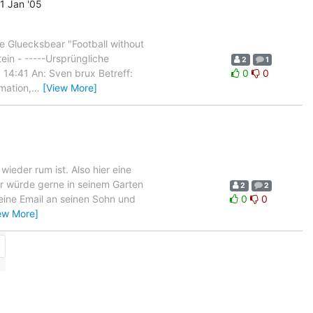
1 Jan '05
ge Gluecksbear "Football without
tein - -----Ursprüngliche
2
1
 14:41 An: Sven brux Betreff:
0
0
mation,
…
[View More]
ieder rum ist. Also hier eine
 Er würde gerne in seinem Garten
2
2
t eine Email an seinen Sohn und
0
0
ew More]