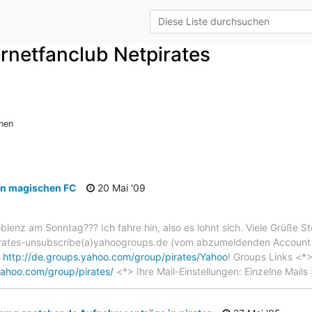
ternetfanclub Netpirates
e
nen
en magischen FC
20 Mai '09
blenz am Sonntag??? Ich fahre hin, also es lohnt sich. Viele Grüße Ste
 pirates-unsubscribe(a)yahoogroups.de (vom abzumeldenden Accou
http://de.groups.yahoo.com/group/pirates/Yahoo
! Groups Links <*
yahoo.com/group/pirates/
<*> Ihre Mail-Einstellungen: Einzelne Mails