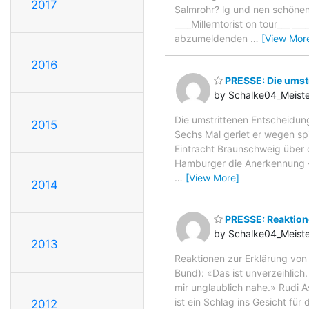
2017
Salmrohr? lg und nen schönen W
____Millerntorist on tour___ 
abzumeldenden
…
[View Mor
2016
PRESSE: Die umst
by Schalke04_Meiste
Die umstrittenen Entscheidu
2015
Sechs Mal geriet er wegen spi
Eintracht Braunschweig über d
Hamburger die Anerkennung - e
…
[View More]
2014
PRESSE: Reaktione
by Schalke04_Meiste
2013
Reaktionen zur Erklärung von
Bund): «Das ist unverzeihlich
mir unglaublich nahe.» Rudi 
ist ein Schlag ins Gesicht für
2012