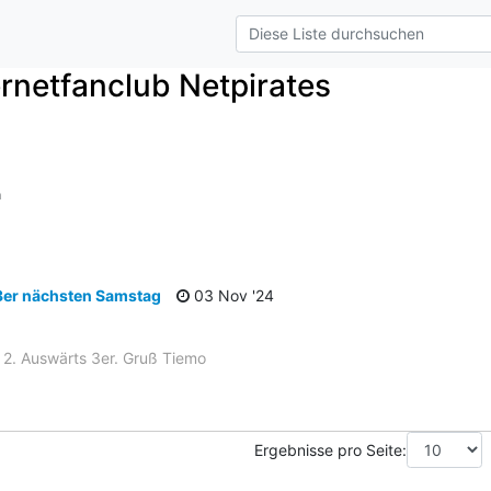
ternetfanclub Netpirates
e
n
3er nächsten Samstag
03 Nov '24
 2. Auswärts 3er. Gruß Tiemo
Ergebnisse pro Seite: