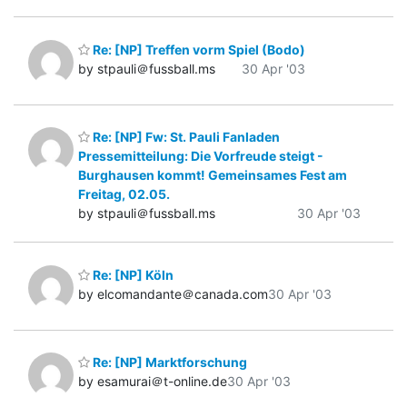
Re: [NP] Treffen vorm Spiel (Bodo)
by stpauli＠fussball.ms
30 Apr '03
Re: [NP] Fw: St. Pauli Fanladen
Pressemitteilung: Die Vorfreude steigt -
Burghausen kommt! Gemeinsames Fest am
Freitag, 02.05.
by stpauli＠fussball.ms
30 Apr '03
Re: [NP] Köln
by elcomandante＠canada.com
30 Apr '03
Re: [NP] Marktforschung
by esamurai＠t-online.de
30 Apr '03