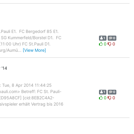
.Pauli E1.  FC Bergedorf 85 E1.
 SG Kummerfeld/Borstel D1.  FC
1
0
1:00 Uhr) FC St.Pauli D1. 
0
0
eburg/Aumü
…
[View More]
 '14
 Tue, 8 Apr 2014 11:44:25
li.com> Betreff: FC St. Pauli-
1
0
C6ED95A8CF] [cid:8EB2C4A2-
0
0
spieler erhält Vertrag bis 2016