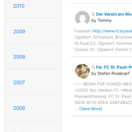
2010
Der Verein am Woc
by Tommy
Fussball (
http://www.fcstpaul
2009
(Spielort: Schnelsen, Brummer
St.Pauli D2. (Spielort: Kummer
Condor D1. (Spielort: Feldstr
2008
Fw: FC St. Pauli-P
by Stefan Rosskopf
2007
-----BEGIN PGP SIGNED MESSA
+0000 Von: Medien FC <Medie
Pressemitteilung: FC St. Pa
5B18-4F10-AFE4-0ABF4BA707DC]
2006
…
[View More]