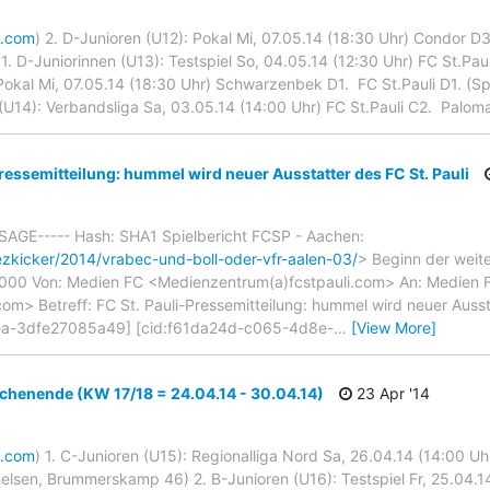
i.com
) 2. D-Junioren (U12): Pokal Mi, 07.05.14 (18:30 Uhr) Condor D3. 
. D-Juniorinnen (U13): Testspiel So, 04.05.14 (12:30 Uhr) FC St.Pauli D
 Pokal Mi, 07.05.14 (18:30 Uhr) Schwarzenbek D1.  FC St.Pauli D1. (
(U14): Verbandsliga Sa, 03.05.14 (14:00 Uhr) FC St.Pauli C2.  Paloma
ressemitteilung: hummel wird neuer Ausstatter des FC St. Pauli
AGE----- Hash: SHA1 Spielbericht FCSP - Aachen:
ezkicker/2014/vrabec-und-boll-oder-vfr-aalen-03/
> Beginn der weit
0000 Von: Medien FC <Medienzentrum(a)fcstpauli.com> An: Medien 
m> Betreff: FC St. Pauli-Pressemitteilung: hummel wird neuer Aussta
ea-3dfe27085a49] [cid:f61da24d-c065-4d8e-
…
[View More]
chenende (KW 17/18 = 24.04.14 - 30.04.14)
23 Apr '14
i.com
) 1. C-Junioren (U15): Regionalliga Nord Sa, 26.04.14 (14:00 Uhr)
elsen, Brummerskamp 46) 2. B-Junioren (U16): Testspiel Fr, 25.04.14 