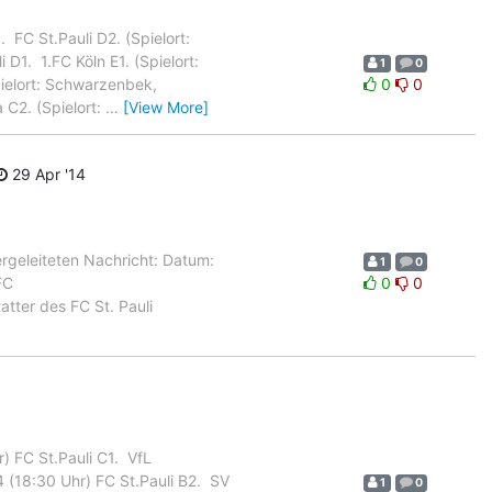
 FC St.Pauli D2. (Spielort:
1.  1.FC Köln E1. (Spielort:
1
0
Spielort: Schwarzenbek,
0
0
 C2. (Spielort:
…
[View More]
29 Apr '14
ergeleiteten Nachricht: Datum:
1
0
FC
0
0
tter des FC St. Pauli
 FC St.Pauli C1.  VfL
(18:30 Uhr) FC St.Pauli B2.  SV
1
0