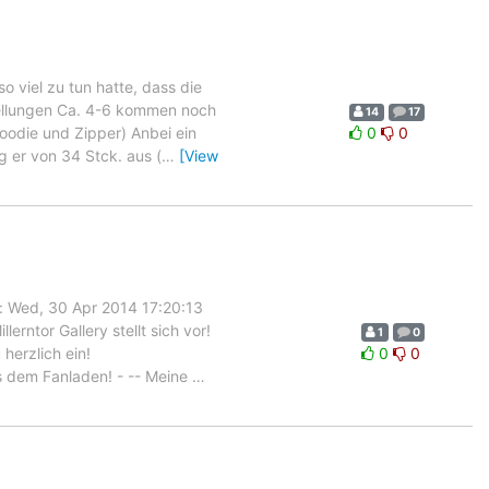
 viel zu tun hatte, dass die
stellungen Ca. 4-6 kommen noch
14
17
oodie und Zipper) Anbei ein
0
0
g er von 34 Stck. aus (
…
[View
: Wed, 30 Apr 2014 17:20:13
rntor Gallery stellt sich vor!
1
0
 herzlich ein!
0
0
dem Fanladen! - -- Meine
…