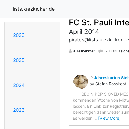
lists.kiezkicker.de
FC St. Pauli In
April 2014
2026
pirates@lists.kiezkicker.d
4 Teilnehmer
12 Diskussion
2025
Jahreskarten Ste
by Stefan Rosskopf
2024
-----BEGIN PGP SIGNED MESSA
kommenden Woche von Mittwoch
lassen. Ein Link zur Registri
2023
berechtigen dann wieder zum 
Es werden
…
[View More]