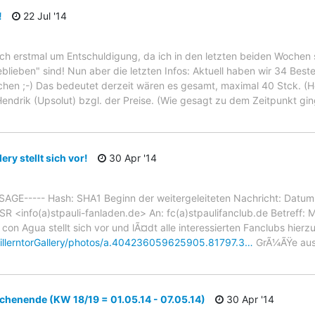
!
22 Jul '14
h erstmal um Entschuldigung, da ich in den letzten beiden Wochen so
eblieben" sind! Nun aber die letzten Infos: Aktuell haben wir 34 Be
hen ;-) Das bedeutet derzeit wären es gesamt, maximal 40 Stck. (H
endrik (Upsolut) bzgl. der Preise. (Wie gesagt zu dem Zeitpunkt gin
ery stellt sich vor!
30 Apr '14
GE----- Hash: SHA1 Beginn der weitergeleiteten Nachricht: Datum
info(a)stpauli-fanladen.de> An: fc(a)stpaulifanclub.de Betreff: Mille
 con Agua stellt sich vor und lÃ¤dt alle interessierten Fanclubs hierzu
illerntorGallery/photos/a.404236059625905.81797.3…
GrÃ¼ÃŸe aus 
henende (KW 18/19 = 01.05.14 - 07.05.14)
30 Apr '14