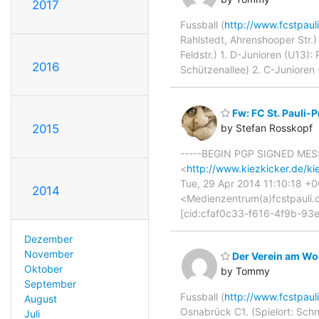
2017
Fussball (
http://www.fcstpaul
Rahlstedt, Ahrenshooper Str.) 1
Feldstr.) 1. D-Junioren (U13):
2016
Schützenallee) 2. C-Junioren 
Fw: FC St. Pauli-P
2015
by Stefan Rosskopf
-----BEGIN PGP SIGNED MESS
<
http://www.kiezkicker.de/ki
Tue, 29 Apr 2014 11:10:18 +
2014
<Medienzentrum(a)fcstpauli.co
[cid:cfaf0c33-f616-4f9b-93
Dezember
November
Der Verein am Wo
Oktober
by Tommy
September
Fussball (
http://www.fcstpaul
August
Osnabrück C1. (Spielort: Schn
Juli