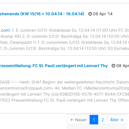
henende (KW 15/16 = 10.04.14 - 16.04.14)
09 Apr '14
i.com
) 1. E-Junioren (U11): Kreisklasse So, 13.04.14 (11:00 Uhr) FC St
skamp 46) 2. D-Junioren (U12): Bezirksliga Sa, 12.04.14 (10:00 Uhr)
feld, Ossenpadd 1) 1. D-Juniorinnen (U13): Kreisklasse Sa, 12.04.14 (1
.) 1. D-Junioren (U13): Bezirksliga So, 13.04.14 (12:00 Uhr) SG Esch
ressemitteilung: FC St. Pauli verlängert mit Lennart Thy
08 Apr
GE----- Hash: SHA1 Beginn der weitergeleiteten Nachricht: Datum:
nzentrum(a)fcstpauli.com> An: Medien FC <Medienzentrum(a)fcstpau
uli verlängert mit Lennart Thy [cid:63BDD16E-5576-4071-904A-CF
 Pressemitteilung FC St. Pauli verlängert mit Lennart Thy Offensiv
← Neuer
1
2
Älter →