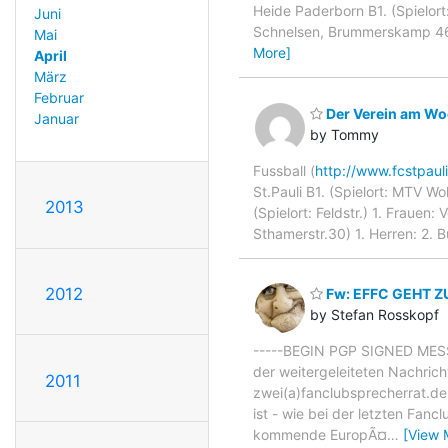
Heide Paderborn B1. (Spielort
Juni
Schnelsen, Brummerskamp 46) 
Mai
More]
April
März
Februar
Der Verein am Woc
Januar
by Tommy
Fussball (
http://www.fcstpaul
St.Pauli B1. (Spielort: MTV Woh
2013
(Spielort: Feldstr.) 1. Frauen
Sthamerstr.30) 1. Herren: 2. B
2012
Fw: EFFC GEHT Z
by Stefan Rosskopf
-----BEGIN PGP SIGNED MESSA
der weitergeleiteten Nachri
2011
zwei(a)fanclubsprecherrat.d
ist - wie bei der letzten Fan
kommende EuropÃ¤
…
[View 