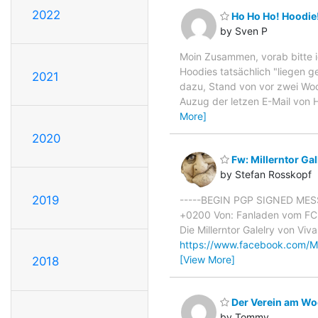
2022
Ho Ho Ho! Hoodie
by Sven P
Moin Zusammen, vorab bitte ic
Hoodies tatsächlich "liegen g
2021
dazu, Stand von vor zwei Woc
Auzug der letzen E-Mail von H
More]
2020
Fw: Millerntor Gall
by Stefan Rosskopf
2019
-----BEGIN PGP SIGNED MESSA
+0200 Von: Fanladen vom FCSR <
Die Millerntor Galelry von Viva
https://www.facebook.com/M
[View More]
2018
Der Verein am Woc
by Tommy