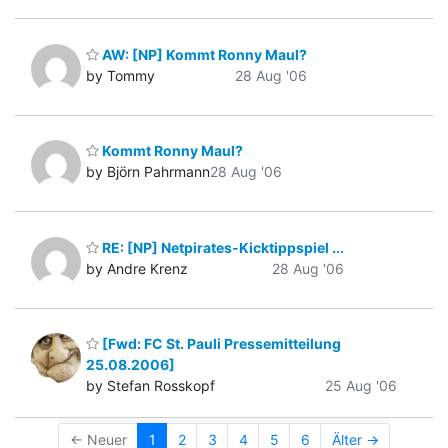
AW: [NP] Kommt Ronny Maul?
by Tommy
28 Aug '06
Kommt Ronny Maul?
by Björn Pahrmann
28 Aug '06
RE: [NP] Netpirates-Kicktippspiel ...
by Andre Krenz
28 Aug '06
[Fwd: FC St. Pauli Pressemitteilung
25.08.2006]
by Stefan Rosskopf
25 Aug '06
← Neuer
1
2
3
4
5
6
Älter →