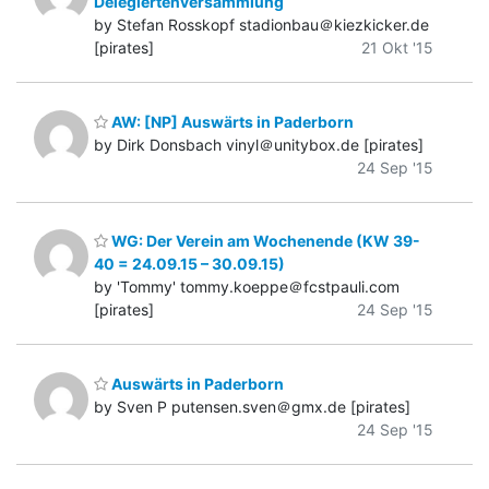
Delegiertenversammlung
by Stefan Rosskopf stadionbau＠kiezkicker.de
[pirates]
21 Okt '15
AW: [NP] Auswärts in Paderborn
by Dirk Donsbach vinyl＠unitybox.de [pirates]
24 Sep '15
WG: Der Verein am Wochenende (KW 39-
40 = 24.09.15 – 30.09.15)
by 'Tommy' tommy.koeppe＠fcstpauli.com
[pirates]
24 Sep '15
Auswärts in Paderborn
by Sven P putensen.sven＠gmx.de [pirates]
24 Sep '15