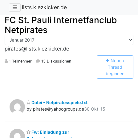
lists.kiezkicker.de
FC St. Pauli Internetfanclub
Netpirates
pirates@lists.kiezkicker.de
N
euen
1 Teilnehmer
13 Diskussionen
Thread
beginnen
Datei - Netpiratesspiele.txt
by pirates＠yahoogroups.de
30 Okt '15
Fw: Einladung zur