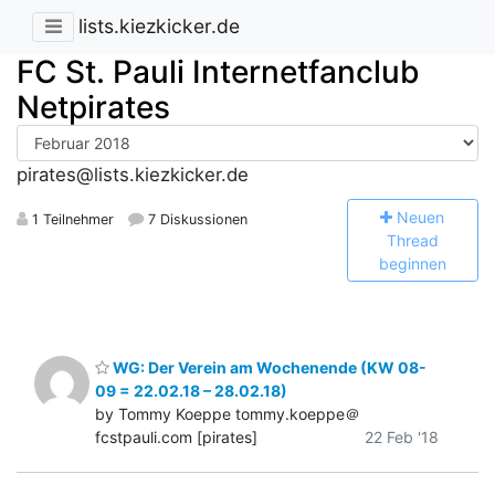
lists.kiezkicker.de
FC St. Pauli Internetfanclub
Netpirates
pirates@lists.kiezkicker.de
N
euen
1 Teilnehmer
7 Diskussionen
Thread
beginnen
WG: Der Verein am Wochenende (KW 08-
09 = 22.02.18 – 28.02.18)
by Tommy Koeppe tommy.koeppe＠
fcstpauli.com [pirates]
22 Feb '18