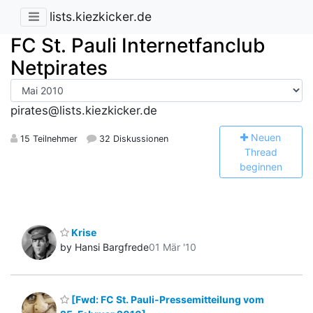
lists.kiezkicker.de
FC St. Pauli Internetfanclub
Netpirates
pirates@lists.kiezkicker.de
N
euen
15 Teilnehmer
32 Diskussionen
Thread
beginnen
Krise
by Hansi Bargfrede
01 Mär '10
[Fwd: FC St. Pauli-Pressemitteilung vom