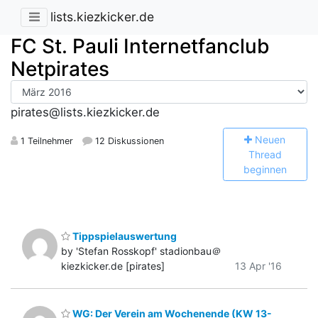
lists.kiezkicker.de
FC St. Pauli Internetfanclub
Netpirates
pirates@lists.kiezkicker.de
N
euen
1 Teilnehmer
12 Diskussionen
Thread
beginnen
Tippspielauswertung
by 'Stefan Rosskopf' stadionbau＠
kiezkicker.de [pirates]
13 Apr '16
WG: Der Verein am Wochenende (KW 13-